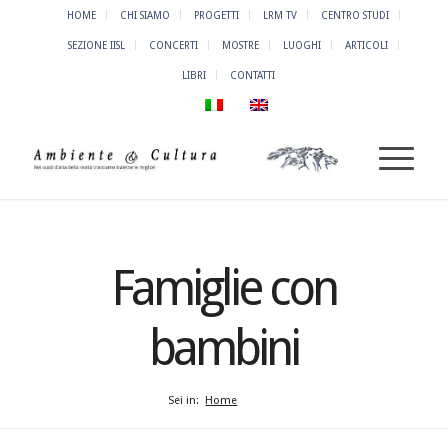
HOME
CHI SIAMO
PROGETTI
LRM TV
CENTRO STUDI
SEZIONE IISL
CONCERTI
MOSTRE
LUOGHI
ARTICOLI
LIBRI
CONTATTI
Famiglie con
bambini
Sei in:
Home