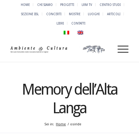
HOME
CHI SIAMO
PROGETTI
LRM TV
CENTRO STUDI
SEZIONE IISL
CONCERTI
MOSTRE
LUOGHI
ARTICOLI
LIBRI
CONTATTI
Memory dell’Alta
Langa
Sei in:
Home
/
osiride