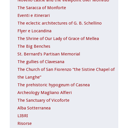
Novello castle and the viewpoint over Monviso
The Saracca of Monforte
Eventi e itinerari
The eclectic architectures of G. B. Schellino
Flyer e Locandina
The Shrine of Our Lady of Grace of Mellea
The Big Benches
St. Bernard’s Partisan Memorial
The gullies of Clavesana
The Church of San Fiorenzo “the Sistine Chapel of
the Langhe”
The prehistoric hypogeum of Casnea
Archeology Magliano Alfieri
The Sanctuary of Vicoforte
Alba Sotterranea
LIBRI
Risorse