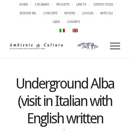
HOME
CHI SIAMO
PROGETTI
LRM TV
CENTRO STUDI
SEZIONE IISL
CONCERTI
MOSTRE
LUOGHI
ARTICOLI
LIBRI
CONTATTI
Underground Alba
(visit in Italian with
English written